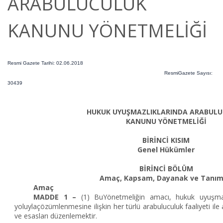
ARABULUCULUK
KANUNU YÖNETMELİĞİ
Resmi Gazete Tarihi: 02.06.2018
ResmiGazete Sayısı:
30439
HUKUK UYUŞMAZLIKLARINDA ARABUL
KANUNU YÖNETMELİĞİ
BİRİNCİ KISIM
Genel Hükümler
BİRİNCİ BÖLÜM
Amaç, Kapsam, Dayanak ve Tanım
Amaç
MADDE 1 –
(1) BuYönetmeliğin amacı, hukuk uyuşmazl
yoluylaçözümlenmesine ilişkin her türlü arabuluculuk faaliyeti ile 
ve esasları düzenlemektir.