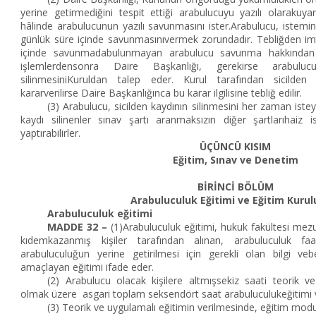
yerine getirmediğini tespit ettiği arabulucuyu yazılı olarakuya
hâlinde arabulucunun yazılı savunmasını ister.Arabulucu, istemin
günlük süre içinde savunmasınıvermek zorundadır. Tebliğden i
içinde savunmadabulunmayan arabulucu savunma hakkından 
işlemlerdensonra Daire Başkanlığı, gerekirse arabuluc
silinmesiniKuruldan talep eder. Kurul tarafından sicilden
kararverilirse Daire Başkanlığınca bu karar ilgilisine tebliğ edilir.
(3) Arabulucu, sicilden kaydının silinmesini her zaman isteye
kaydı silinenler sınav şartı aranmaksızın diğer şartlarıhaiz i
yaptırabilirler.
ÜÇÜNCÜ KISIM
Eğitim, Sınav ve Denetim
BİRİNCİ BÖLÜM
Arabuluculuk Eğitimi ve Eğitim Kurulu
Arabuluculuk eğitimi
MADDE 32 –
(1)Arabuluculuk eğitimi, hukuk fakültesi mezu
kıdemkazanmış kişiler tarafından alınan, arabuluculuk faali
arabuluculuğun yerine getirilmesi için gerekli olan bilgi vebe
amaçlayan eğitimi ifade eder.
(2) Arabulucu olacak kişilere altmışsekiz saati teorik ve
olmak üzere asgari toplam seksendört saat arabuluculukeğitimi ve
(3) Teorik ve uygulamalı eğitimin verilmesinde, eğitim modul