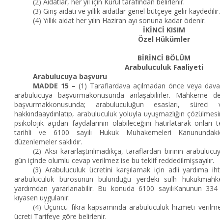
(2) Aidatlar, her yıl için Kurul tarafından belirlenir.
(3) Giriş aidatı ve yıllık aidatlar genel bütçeye gelir kaydedilir
(4) Yıllık aidat her yılın Haziran ayı sonuna kadar ödenir.
İKİNCİ KISIM
Özel Hükümler
BİRİNCİ BÖLÜM
Arabuluculuk Faaliyeti
Arabulucuya başvuru
MADDE 15 –
(1) Taraflardava açılmadan önce veya davan
arabulucuya başvurmakonusunda anlaşabilirler. Mahkeme de 
başvurmakkonusunda; arabuluculuğun esasları, süreci 
hakkındaaydınlatıp, arabuluculuk yoluyla uyuşmazlığın çözülmes
psikolojik açıdan faydalarının olabileceğini hatırlatarak onları t
tarihli ve 6100 sayılı Hukuk Muhakemeleri Kanunundakiö
düzenlemeler saklıdır.
(2) Aksi kararlaştırılmadıkça, taraflardan birinin arabulucu
gün içinde olumlu cevap verilmez ise bu teklif reddedilmişsayılır.
(3) Arabuluculuk ücretini karşılamak için adli yardıma ih
arabuluculuk bürosunun bulunduğu yerdeki sulh hukukmahkem
yardımdan yararlanabilir. Bu konuda 6100 sayılıKanunun 334 
kıyasen uygulanır.
(4) Üçüncü fıkra kapsamında arabuluculuk hizmeti verilm
ücreti Tarifeye göre belirlenir.