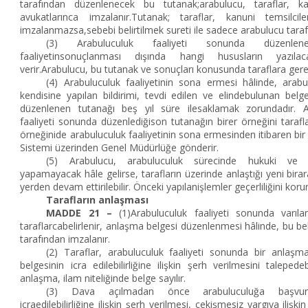
tarafından düzenlenecek bu tutanak;arabulucu, taraflar, ka
avukatlarınca imzalanır.Tutanak; taraflar, kanuni temsilcil
imzalanmazsa,sebebi belirtilmek sureti ile sadece arabulucu taraf
(3) Arabuluculuk faaliyeti sonunda düzenle
faaliyetinsonuçlanması dışında hangi hususların yazılac
verir.Arabulucu, bu tutanak ve sonuçları konusunda taraflara gere
(4) Arabuluculuk faaliyetinin sona ermesi hâlinde, arabul
kendisine yapılan bildirimi, tevdi edilen ve elindebulunan belgel
düzenlenen tutanağı beş yıl süre ilesaklamak zorundadır. A
faaliyeti sonunda düzenlediğison tutanağın birer örneğini tarafl
örneğinide arabuluculuk faaliyetinin sona ermesinden itibaren bir 
Sistemi üzerinden Genel Müdürlüğe gönderir.
(5) Arabulucu, arabuluculuk sürecinde hukuki ve fii
yapamayacak hâle gelirse, tarafların üzerinde anlaştığı yeni birar
yerden devam ettirilebilir. Önceki yapılanişlemler geçerliliğini korur
Tarafların anlaşması
MADDE 21 –
(1)Arabuluculuk faaliyeti sonunda varıl
taraflarcabelirlenir, anlaşma belgesi düzenlenmesi hâlinde, bu be
tarafından imzalanır.
(2) Taraflar, arabuluculuk faaliyeti sonunda bir anlaşm
belgesinin icra edilebilirliğine ilişkin şerh verilmesini talepede
anlaşma, ilam niteliğinde belge sayılır.
(3) Dava açılmadan önce arabuluculuğa başvuru
icraedilebilirliğine ilişkin şerh verilmesi, çekişmesiz yargıya iliş