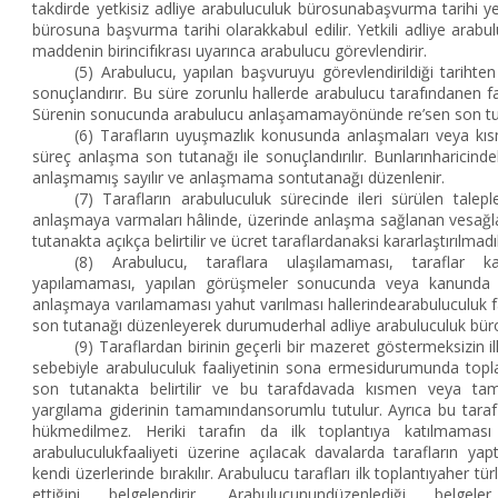
takdirde yetkisiz adliye arabuluculuk bürosunabaşvurma tarihi yet
bürosuna başvurma tarihi olarakkabul edilir. Yetkili adliye arab
maddenin birincifıkrası uyarınca arabulucu görevlendirir.
(5) Arabulucu, yapılan başvuruyu görevlendirildiği tarihten
sonuçlandırır. Bu süre zorunlu hallerde arabulucu tarafındanen fazl
Sürenin sonucunda arabulucu anlaşamamayönünde re’sen son tut
(6) Tarafların uyuşmazlık konusunda anlaşmaları veya kı
süreç anlaşma son tutanağı ile sonuçlandırılır. Bunlarınharicind
anlaşmamış sayılır ve anlaşmama sontutanağı düzenlenir.
(7) Tarafların arabuluculuk sürecinde ileri sürülen talep
anlaşmaya varmaları hâlinde, üzerinde anlaşma sağlanan vesağ
tutanakta açıkça belirtilir ve ücret taraflardanaksi kararlaştırılmadı
(8) Arabulucu, taraflara ulaşılamaması, taraflar ka
yapılamaması, yapılan görüşmeler sonucunda veya kanunda bel
anlaşmaya varılamaması yahut varılması hallerindearabuluculuk faa
son tutanağı düzenleyerek durumuderhal adliye arabuluculuk büros
(9) Taraflardan birinin geçerli bir mazeret göstermeksizin i
sebebiyle arabuluculuk faaliyetinin sona ermesidurumunda topla
son tutanakta belirtilir ve bu tarafdavada kısmen veya ta
yargılama giderinin tamamındansorumlu tutulur. Ayrıca bu taraf 
hükmedilmez. Heriki tarafın da ilk toplantıya katılmamas
arabuluculukfaaliyeti üzerine açılacak davalarda tarafların yaptı
kendi üzerlerinde bırakılır. Arabulucu tarafları ilk toplantıyaher tür
ettiğini belgelendirir. Arabulucunundüzenlediği belgel