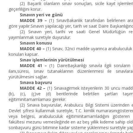
(2) Başarılı olanların sınav sonuçları, sicile kayıt işlem
geçerliliğini korur.
Sınavın yeri ve günü
MADDE 39 –
(1) SınavBakanlık tarafından belirlenen ara
göre yapılır.Sınavın yapılacağı yer, tarih ve saat Daire Başkanlığınca
(2) Sınavın yeri, tarihi ve saati Genel Müdürlüğün re
yayımlanmak suretiyle duyurulur.
Sınavın konusu
MADDE 40 –
(1) Sınav, 32nci madde uyarınca arabuluculuk e
konuları kapsar.
Sınav işlemlerinin yürütülmesi
MADDE 41 –
(1) DaireBaşkanlığı sınavla ilgili soruların h
ilanı,süresi, sınav tutanaklarının düzenlenmesi ile sınavlara 
yürütülmesini sağlar.
Sınava başvuru
MADDE 42 –
(1) Sınavagirmek isteyenlerin 30 uncu maddeni
(b), (c), (ç)ve (d) bentlerinde belirtilen şartları taş
eğitiminitamamlaması gerekir.
(2) Sınava başvurular, Arabulucu Bilgi Sistemi üzerinden 
Devlet şifresi kullanmak suretiyle, T.C. kimlik numarasınıgösteren
veya belgesi, arabuluculuk eğitiminitamamladığını gösteren 
fakültesi mezunu vemesleğinde en az beş yıllık kıdeme sahip old
sonbaşvuru günü bitimine kadar sisteme yüklenmesi suretiyle yapı