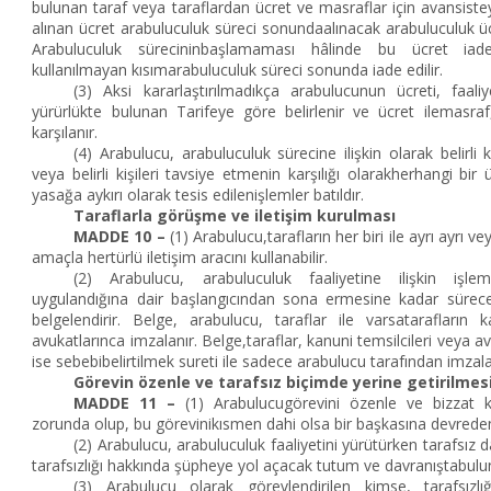
bulunan taraf veya taraflardan ücret ve masraflar için avansisteye
alınan ücret arabuluculuk süreci sonundaalınacak arabuluculuk ü
Arabuluculuk sürecininbaşlamaması hâlinde bu ücret iad
kullanılmayan kısımarabuluculuk süreci sonunda iade edilir.
(3) Aksi kararlaştırılmadıkça arabulucunun ücreti, faaliy
yürürlükte bulunan Tarifeye göre belirlenir ve ücret ilemasraf,
karşılanır.
(4) Arabulucu, arabuluculuk sürecine ilişkin olarak belirli k
veya belirli kişileri tavsiye etmenin karşılığı olarakherhangi bi
yasağa aykırı olarak tesis edilenişlemler batıldır.
Taraflarla görüşme ve iletişim kurulması
MADDE 10 –
(1) Arabulucu,tarafların her biri ile ayrı ayrı ve
amaçla hertürlü iletişim aracını kullanabilir.
(2) Arabulucu, arabuluculuk faaliyetine ilişkin işl
uygulandığına dair başlangıcından sona ermesine kadar sürece 
belgelendirir. Belge, arabulucu, taraflar ile varsatarafların k
avukatlarınca imzalanır. Belge,taraflar, kanuni temsilcileri veya 
ise sebebibelirtilmek sureti ile sadece arabulucu tarafından imzala
Görevin özenle ve tarafsız biçimde yerine getirilmes
MADDE 11 –
(1) Arabulucugörevini özenle ve bizzat k
zorunda olup, bu görevinikısmen dahi olsa bir başkasına devred
(2) Arabulucu, arabuluculuk faaliyetini yürütürken tarafsı
tarafsızlığı hakkında şüpheye yol açacak tutum ve davranıştabul
(3) Arabulucu olarak görevlendirilen kimse, tarafsızlı