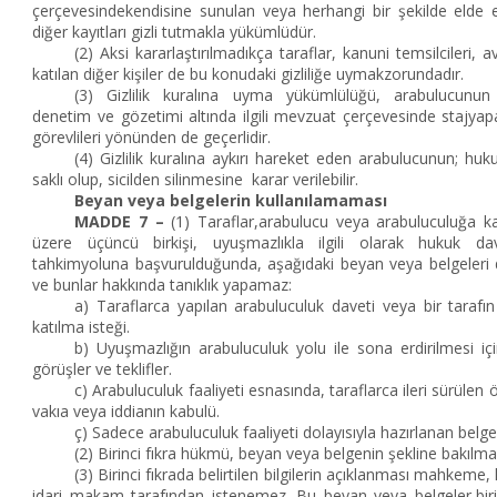
çerçevesindekendisine sunulan veya herhangi bir şekilde elde ett
diğer kayıtları gizli tutmakla yükümlüdür.
(2) Aksi kararlaştırılmadıkça taraflar, kanuni temsilcileri,
katılan diğer kişiler de bu konudaki gizliliğe uymakzorundadır.
(3) Gizlilik kuralına uyma yükümlülüğü, arabulucunun y
denetim ve gözetimi altında ilgili mevzuat çerçevesinde stajyap
görevlileri yönünden de geçerlidir.
(4) Gizlilik kuralına aykırı hareket eden arabulucunun; hu
saklı olup, sicilden silinmesine karar verilebilir.
Beyan veya belgelerin kullanılamaması
MADDE 7 –
(1) Taraflar,arabulucu veya arabuluculuğa ka
üzere üçüncü birkişi, uyuşmazlıkla ilgili olarak hukuk da
tahkimyoluna başvurulduğunda, aşağıdaki beyan veya belgeleri de
ve bunlar hakkında tanıklık yapamaz:
a) Taraflarca yapılan arabuluculuk daveti veya bir tarafın
katılma isteği.
b) Uyuşmazlığın arabuluculuk yolu ile sona erdirilmesi için
görüşler ve teklifler.
c) Arabuluculuk faaliyeti esnasında, taraflarca ileri sürülen 
vakıa veya iddianın kabulü.
ç) Sadece arabuluculuk faaliyeti dolayısıyla hazırlanan belge
(2) Birinci fıkra hükmü, beyan veya belgenin şekline bakılma
(3) Birinci fıkrada belirtilen bilgilerin açıklanması mahkem
idari makam tarafından istenemez. Bu beyan veya belgeler,biri