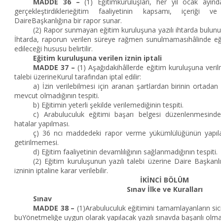
MADDE 36 –
(1) Eğitimkuruluşları, her yıl ocak ayınd
gerçekleştirdiklerieğitim faaliyetinin kapsamı, içeriği 
DaireBaşkanlığına bir rapor sunar.
(2) Rapor sunmayan eğitim kuruluşuna yazılı ihtarda bulunular
İhtarda, raporun verilen süreye rağmen sunulmamasıhâlinde eği
edileceği hususu belirtilir.
Eğitim kuruluşuna verilen iznin iptali
MADDE 37 –
(1) Aşağıdakihâllerde eğitim kuruluşuna verilm
talebi üzerineKurul tarafından iptal edilir:
a) İzin verilebilmesi için aranan şartlardan birinin ortad
mevcut olmadığının tespiti.
b) Eğitimin yeterli şekilde verilemediğinin tespiti.
c) Arabuluculuk eğitimi başarı belgesi düzenlenmesinde
hatalar yapılması.
ç) 36 ncı maddedeki rapor verme yükümlülüğünün yapıl
getirilmemesi.
d) Eğitim faaliyetinin devamlılığının sağlanmadığının tespiti.
(2) Eğitim kuruluşunun yazılı talebi üzerine Daire Başkan
izninin iptaline karar verilebilir.
İKİNCİ BÖLÜM
Sınav İlke ve Kuralları
Sınav
MADDE 38 –
(1)Arabuluculuk eğitimini tamamlayanların sicil
buYönetmeliğe uygun olarak yapılacak yazılı sınavda başarılı olma