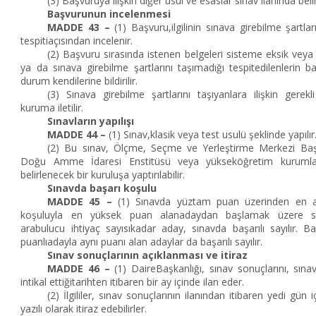
(3) Başvuruya ilişkin diğer usul ve esaslar sınav ilanında belirt
Başvurunun incelenmesi
MADDE 43 –
(1) Başvuru,ilgilinin sınava girebilme şartlar
tespitiaçısından incelenir.
(2) Başvuru sırasında istenen belgeleri sisteme eksik veya 
ya da sınava girebilme şartlarını taşımadığı tespitedilenlerin ba
durum kendilerine bildirilir.
(3) Sınava girebilme şartlarını taşıyanlara ilişkin gerekli
kuruma iletilir.
Sınavların yapılışı
MADDE 44 –
(1) Sınav,klasik veya test usulü şeklinde yapılır
(2) Bu sınav, Ölçme, Seçme ve Yerleştirme Merkezi Başk
Doğu Amme İdaresi Enstitüsü veya yükseköğretim kurumlar
belirlenecek bir kuruluşa yaptırılabilir.
Sınavda başarı koşulu
MADDE 45 –
(1) Sınavda yüztam puan üzerinden en a
koşuluyla en yüksek puan alanadaydan başlamak üzere sına
arabulucu ihtiyaç sayısıkadar aday, sınavda başarılı sayılır. B
puanlıadayla aynı puanı alan adaylar da başarılı sayılır.
Sınav sonuçlarının açıklanması ve itiraz
MADDE 46 –
(1) DaireBaşkanlığı, sınav sonuçlarını, sına
intikal ettiğitarihten itibaren bir ay içinde ilan eder.
(2) İlgililer, sınav sonuçlarının ilanından itibaren yedi gün
yazılı olarak itiraz edebilirler.