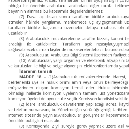
kabulezorlayamaz. Ancak, taraflardan birinin uyuşmazlığın ç
olduğu bir önerinin arabulucu tarafından, diğer tarafa iletil
beyanının alınması bu kapsamda değerlendirilemez.
(7) Dava açıldıktan sonra tarafların birlikte arabulucuy
etmeleri hâlinde yargılama, mahkemece üç ayıgeçmemek üzer
tarafların birlikte başvurusu üzerinebir defaya mahsus ol
uzatılabilir.
(8) Arabuluculuk müzakerelerine taraflar bizzat, kanuni tem
aracılığı ile katılabilirler. Tarafların açık rızasıylauyuşm
sağlayabilecek uzman kişiler de müzakerelerdehazır bulundurulabil
(9) Arabulucular, Arabulucu Bilgi Sistemi üzerinden faaliyetler
(10) Arabulucular, yargı organları ve elektronik altyapıs
ve kuruluşları ile bilgi ve belge alışverişini elektronikortamda yapabi
İdarenin temsili
MADDE 18 –
(1)Arabuluculuk müzakerelerinde idareyi, 
belirleneniki üye ile hukuk birimi amiri veya onun belirleyeceğ
müşavirinden oluşan komisyon temsil eder. Hukuk biriminin
olmadığı hallerde komisyon üyelerinin tamamı üst yöneticitaraf
komisyon üyeleri de aynı usulle seçilir.Komisyon kendisini vekil ile
(2) İdare, arabuluculuk davetlerinin yapılacağı adres, kayıt
ve telefon numarasını, bu Yönetmeliğin yürürlüğegirdiği tarihten i
internet sitesinde yayınlar.Arabulucular görüşmeler kapsamında
öncelikle bubilgileri esas alır.
(3) Komisyonda 2 yıl süreyle görev yapmak üzere asıl ve 