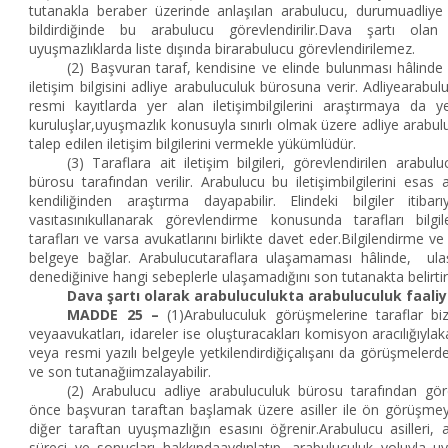
tutanakla beraber üzerinde anlaşılan arabulucu, durumuadliye
bildirdiğinde bu arabulucu görevlendirilir.Dava şartı olan a
uyuşmazlıklarda liste dışında birarabulucu görevlendirilemez.
(2) Başvuran taraf, kendisine ve elinde bulunması hâlinde k
iletişim bilgisini adliye arabuluculuk bürosuna verir. Adliyearabul
resmi kayıtlarda yer alan iletişimbilgilerini araştırmaya da yet
kuruluşlar,uyuşmazlık konusuyla sınırlı olmak üzere adliye arabu
talep edilen iletişim bilgilerini vermekle yükümlüdür.
(3) Taraflara ait iletişim bilgileri, görevlendirilen arabul
bürosu tarafından verilir. Arabulucu bu iletişimbilgilerini esas 
kendiliğinden araştırma dayapabilir. Elindeki bilgiler itibar
vasıtasınıkullanarak görevlendirme konusunda tarafları bilgile
tarafları ve varsa avukatlarını birlikte davet eder.Bilgilendirme ve 
belgeye bağlar. Arabulucutaraflara ulaşamaması hâlinde, ulaş
denediğinive hangi sebeplerle ulaşamadığını son tutanakta belirtir
Dava şartı olarak arabuluculukta arabuluculuk faaliy
MADDE 25 –
(1)Arabuluculuk görüşmelerine taraflar bizz
veyaavukatları, idareler ise oluşturacakları komisyon aracılığıylakat
veya resmi yazılı belgeyle yetkilendirdiğiçalışanı da görüşmelerde
ve son tutanağıimzalayabilir.
(2) Arabulucu adliye arabuluculuk bürosu tarafından görev
önce başvuran taraftan başlamak üzere asiller ile ön görüşme
diğer taraftan uyuşmazlığın esasını öğrenir.Arabulucu asilleri, 
süreci ve sonuçları hakkındaaydınlatıp, arabuluculuk yoluyla