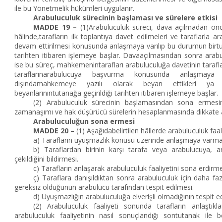
ile bu Yönetmelik hükümleri uygulanır.
Arabuluculuk sürecinin başlaması ve sürelere etkisi
MADDE 19 –
(1)Arabuluculuk süreci, dava açılmadan ön
hâlinde,tarafların ilk toplantıya davet edilmeleri ve taraflarla a
devam ettirilmesi konusunda anlaşmaya varılıp bu durumun birtut
tarihten itibaren işlemeye başlar. Davaaçılmasından sonra arab
ise bu süreç, mahkemenintarafları arabuluculuğa davetinin tarafl
taraflarınarabulucuya başvurma konusunda anlaşmaya v
dışındamahkemeye yazılı olarak beyan ettikleri 
beyanlarınıntutanağa geçirildiği tarihten itibaren işlemeye başlar.
(2) Arabuluculuk sürecinin başlamasından sona ermesin
zamanaşımı ve hak düşürücü sürelerin hesaplanmasında dikkate 
Arabuluculuğun sona ermesi
MADDE 20 –
(1) Aşağıdabelirtilen hâllerde arabuluculuk faal
a) Tarafların uyuşmazlık konusu üzerinde anlaşmaya varma
b) Taraflardan birinin karşı tarafa veya arabulucuya, ar
çekildiğini bildirmesi.
c) Tarafların anlaşarak arabuluculuk faaliyetini sona erdirme
ç) Taraflara danışıldıktan sonra arabuluculuk için daha fa
gereksiz olduğunun arabulucu tarafından tespit edilmesi.
d) Uyuşmazlığın arabuluculuğa elverişli olmadığının tespit e
(2) Arabuluculuk faaliyeti sonunda tarafların anlaştıkla
arabuluculuk faaliyetinin nasıl sonuçlandığı sontutanak ile bel