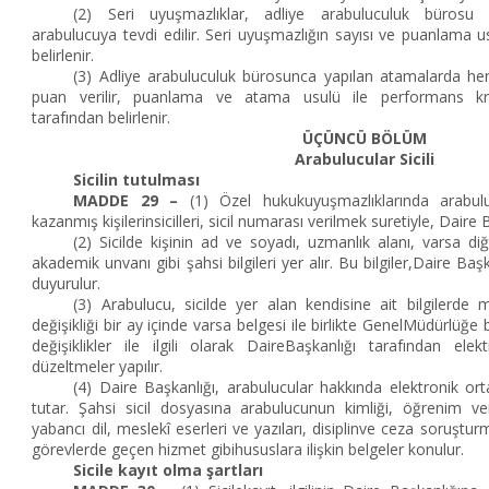
(2) Seri uyuşmazlıklar, adliye arabuluculuk bürosu 
arabulucuya tevdi edilir. Seri uyuşmazlığın sayısı ve puanlama 
belirlenir.
(3) Adliye arabuluculuk bürosunca yapılan atamalarda he
puan verilir, puanlama ve atama usulü ile performans krit
tarafından belirlenir.
ÜÇÜNCÜ BÖLÜM
Arabulucular Sicili
Sicilin tutulması
MADDE 29 –
(1) Özel hukukuyuşmazlıklarında arabulu
kazanmış kişilerinsicilleri, sicil numarası verilmek suretiyle, Daire 
(2) Sicilde kişinin ad ve soyadı, uzmanlık alanı, varsa di
akademik unvanı gibi şahsi bilgileri yer alır. Bu bilgiler,Daire Baş
duyurulur.
(3) Arabulucu, sicilde yer alan kendisine ait bilgilerde
değişikliği bir ay içinde varsa belgesi ile birlikte GenelMüdürlüğe
değişiklikler ile ilgili olarak DaireBaşkanlığı tarafından ele
düzeltmeler yapılır.
(4) Daire Başkanlığı, arabulucular hakkında elektronik or
tutar. Şahsi sicil dosyasına arabulucunun kimliği, öğrenim v
yabancı dil, meslekî eserleri ve yazıları, disiplinve ceza soruştu
görevlerde geçen hizmet gibihususlara ilişkin belgeler konulur.
Sicile kayıt olma şartları