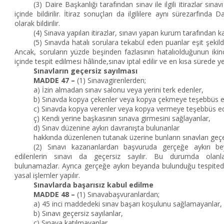
(3) Daire Başkanlığı tarafından sınav ile ilgili itirazlar sı
içinde bildirilir. İtiraz sonuçları da ilgililere aynı sürezarfında 
olarak bildirilir.
(4) Sınava yapılan itirazlar, sınavı yapan kurum tarafından k
(5) Sınavda hatalı sorulara tekabül eden puanlar eşit şekilde
Ancak, soruların yüzde beşinden fazlasının hatalıolduğunun ikinci
içinde tespit edilmesi hâlinde,sınav iptal edilir ve en kısa sürede ye
Sınavların geçersiz sayılması
MADDE 47 –
(1) Sınavagirenlerden;
a) İzin almadan sınav salonu veya yerini terk edenler,
b) Sınavda kopya çekenler veya kopya çekmeye teşebbüs e
c) Sınavda kopya verenler veya kopya vermeye teşebbüs ed
ç) Kendi yerine başkasının sınava girmesini sağlayanlar,
d) Sınav düzenine aykırı davranışta bulunanlar
hakkında düzenlenen tutanak üzerine bunların sınavları geçer
(2) Sınavı kazananlardan başvuruda gerçeğe aykırı be
edilenlerin sınavı da geçersiz sayılır. Bu durumda olanla
bulunamazlar. Ayrıca gerçeğe aykırı beyanda bulunduğu tespitedi
yasal işlemler yapılır.
Sınavlarda başarısız kabul edilme
MADDE 48 –
(1) Sınavabaşvuranlardan;
a) 45 inci maddedeki sınav başarı koşulunu sağlamayanlar,
b) Sınavı geçersiz sayılanlar,
c) Sınava katılmayanlar,