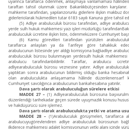
uyarınca taraflarca ödenmek, anlaşmaya varılamaması hâlindeise
taraftan tahsil olunmak üzere Bakanlıkbütçesinden karşılanır
mahkeme tarafından, yapılanzorunlu giderlere ilişkin makbuz dos
giderleriolarak hükmedilen tutar 6183 sayılı Kanuna göre tahsil edil
(5) Adliye arabuluculuk bürosu tarafından, adliye arabul
yerde sulh hukuk mahkemesi yazı işleri müdürlüğü tarafındanBak
arabuluculuk ücretine ilişkin liste, ödenmeküzere Cumhuriyet başsa
(6) Kamu görevlileri tarafından yürütülen arabuluculuk
taraflarca anlaşılan ya da Tarifeye göre tahakkuk edece
arabulucunun listesinde yer aldığı komisyona bağlıadliye arabulu
arabuluculuk bürosu bulunmayan yerdesulh hukuk mahkemesi y
arabulucu tarafındanbildirilir. Taraflar, arabulucu ücret
adliyearabuluculuk bürosu veznesine yatırır. Adliye arabuluculuk
yaptıktan sonra arabulucunun bildirmiş olduğu banka hesabına
olan arabuluculukta anlaşamama hâlinde düzenlenensarf k
Cumhuriyet savcılığınca arabulucunun bankahesabına yatırılır.
Dava şartı olarak arabuluculuğun sürelere etkisi
MADDE 27 –
(1) Adliyearabuluculuk bürosuna başvurulm
düzenlendiği tarihekadar geçen sürede uyuşmazlık konusu husu
ve hakdüşürücü süre işlemez.
Dava şartı olarak arabuluculukta yetki ve atama usu
MADDE 28 –
(1)Arabuluculuk görüşmeleri, taraflarca aks
arabulucuyugörevlendiren adliye arabuluculuk bürosunun bağl
ilkderece mahkemesi adalet komisyonunun yetki alanı içinde yürü