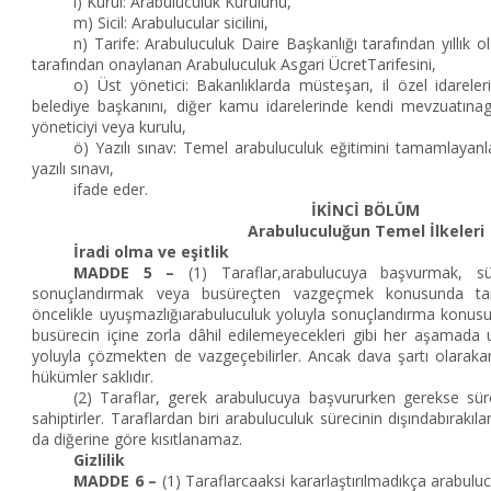
l) Kurul: Arabuluculuk Kurulunu,
m) Sicil: Arabulucular sicilini,
n) Tarife: Arabuluculuk Daire Başkanlığı tarafından yıllık o
tarafından onaylanan Arabuluculuk Asgari ÜcretTarifesini,
o) Üst yönetici: Bakanlıklarda müsteşarı, il özel idareleri
belediye başkanını, diğer kamu idarelerinde kendi mevzuatına
yöneticiyi veya kurulu,
ö) Yazılı sınav: Temel arabuluculuk eğitimini tamamlayanl
yazılı sınavı,
ifade eder.
İKİNCİ BÖLÜM
Arabuluculuğun Temel İlkeleri
İradi olma ve eşitlik
MADDE 5 –
(1) Taraflar,arabulucuya başvurmak, s
sonuçlandırmak veya busüreçten vazgeçmek konusunda t
öncelikle uyuşmazlığıarabuluculuk yoluyla sonuçlandırma konusun
busürecin içine zorla dâhil edilemeyecekleri gibi her aşamada 
yoluyla çözmekten de vazgeçebilirler. Ancak dava şartı olarakar
hükümler saklıdır.
(2) Taraflar, gerek arabulucuya başvururken gerekse sür
sahiptirler. Taraflardan biri arabuluculuk sürecinin dışındabırakı
da diğerine göre kısıtlanamaz.
Gizlilik
MADDE 6 –
(1) Taraflarcaaksi kararlaştırılmadıkça arabuluc