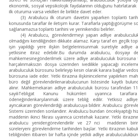
ekonomik, sosyal vepsikolojik faydalarının olduğunu hatırlatarak onl
ilk oturuma varsa vekilleri ile birlikte davet eder.
(3) Arabulucu ilk oturum davetini yaparken toplantı tarih
konusunda taraflar ile iletişim kurar. Taraflarla yaptığıgörüşme
sağlanamazsa toplantı tarihini ve yerinikendisi belirler.
(4) Arabulucu, görevlendirmeyi yapan adliye arabuluculu
olmadığını kendiliğinden dikkate alamaz. Karşı taraf en geçilk top
işin yapıldığı yere ilişkin belgelerinisunmak suretiyle adliye
yetkisine itiraz edebilir.Bu durumda arabulucu, dosyayı de
mahkemesinegönderilmek üzere adliye arabuluculuk bürosuna
harçalınmaksızın dosya üzerinden ivedilikle yapacağı incelem
arabuluculuk bürosunu belirleyip kesin olarak karara bağlar vedos
bürosuna iade eder. Yetki itirazına ilişkininceleme yapılırken 
büro değil görevlendirilenarabulucunun listesinde kayıtlı bul
alınır. Mahkemekararı adliye arabuluculuk bürosu tarafından 11
sayılıTebligat Kanunu hükümleri uyarınca tarafla
ödeneğindenkarşılanmak üzere tebliğ edilir. Yetkisiz adli
ayrıcakararı görevlendirdiği arabulucuya bildirir. Arabulucu görev
Sistemi üzerinden sonlandırır. Arabulucu bundan öncekiyaptığı hi
maddenin ikinci fıkrası uyarınca ücretehak kazanır. Yetki itirazı
arabulucu yenidengörevlendirilir ve 27 nci maddenin birinci
süreleryeni görevlendirme tarihinden başlar. Yetki itirazının kab
tebliğinden itibaren bir hafta içinde yetkili adliye arabuluculukbü