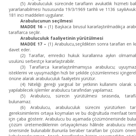
(5) Arabuluculuk sürecinde tarafların avukatlık hizmeti b
yararlanabilmesi hususunda 19/3/1969 tarihli ve 1136 sayılıAvuk
181 inci maddeleri uygulanır.
Arabulucunun seçilmesi
MADDE 16 –
(1) Başkaca birusul kararlaştırılmadıkça ara
taraflarca seçilir.
Arabuluculuk faaliyetinin yürütülmesi
MADDE 17 –
(1) Arabulucu,seçildikten sonra tarafları en k
davet eder.
(2) Taraflar, emredici hukuk kurallarına aykırı olmamak
usulünü serbestçe kararlaştırabilir.
(3) Taraflarca kararlaştırılmamışsa arabulucu; uyuşmazlığ
isteklerini ve uyuşmazlığın hızlı bir şekilde çözümlenmesi içinger
önüne alarak arabuluculuk faaliyetini yürütür.
(4) Niteliği gereği yargısal bir yetkinin kullanımı olara
yapılabilecek işlemler arabulucu tarafından yapılamaz.
(5) Arabulucu, sürecin yürütülmesi sırasında, tarafl
bulunamaz.
(6) Arabulucu, arabuluculuk sürecini yürütürken tar
gereksinimlerini ortaya koymaları ve bu doğrultuda menfaat tem
için çaba gösterir. Arabulucu bu aşamada çözümönerisinde bulu
çözüm üretemediklerinin ortayaçıkması hâlinde arabulucu men
önerisinde bulunabilir.Bununla beraber tarafları bir çözüm önerisi