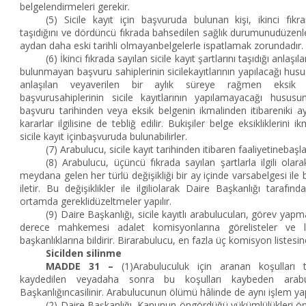
belgelendirmeleri gerekir.
(5) Sicile kayıt için başvuruda bulunan kişi, ikinci fıkr
taşıdığını ve dördüncü fıkrada bahsedilen sağlık durumunudüzenlenm
aydan daha eski tarihli olmayanbelgelerle ispatlamak zorundadır.
(6) İkinci fıkrada sayılan sicile kayıt şartlarını taşıdığı anlaşı
bulunmayan başvuru sahiplerinin sicilekayıtlarının yapılacağı husus
anlaşılan veyaverilen bir aylık süreye rağmen eksik 
başvurusahiplerinin sicile kayıtlarının yapılamayacağı husus
başvuru tarihinden veya eksik belgenin ikmalinden itibareniki ay 
kararlar ilgilisine de tebliğ edilir. Bukişiler belge eksikliklerini 
sicile kayıt içinbaşvuruda bulunabilirler.
(7) Arabulucu, sicile kayıt tarihinden itibaren faaliyetinebaşla
(8) Arabulucu, üçüncü fıkrada sayılan şartlarla ilgili olara
meydana gelen her türlü değişikliği bir ay içinde varsabelgesi ile
iletir. Bu değişiklikler ile ilgiliolarak Daire Başkanlığı tarafın
ortamda gereklidüzeltmeler yapılır.
(9) Daire Başkanlığı, sicile kayıtlı arabulucuları, görev yapmak
derece mahkemesi adalet komisyonlarına görelisteler ve lis
başkanlıklarına bildirir. Birarabulucu, en fazla üç komisyon listesin
Sicilden silinme
MADDE 31 –
(1)Arabuluculuk için aranan koşulları t
kaydedilen veyadaha sonra bu koşulları kaybeden arab
Başkanlığıncasilinir. Arabulucunun ölümü hâlinde de aynı işlem yapı
(2) Daire Başkanlığı, Kanunun öngördüğü yükümlülükleri ön