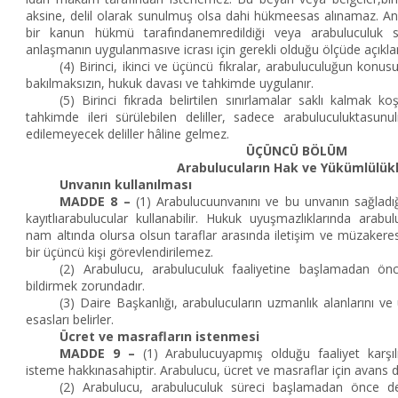
aksine, delil olarak sunulmuş olsa dahi hükmeesas alınamaz. Anc
bir kanun hükmü tarafındanemredildiği veya arabuluculuk s
anlaşmanın uygulanmasıve icrası için gerekli olduğu ölçüde açıklan
(4) Birinci, ikinci ve üçüncü fıkralar, arabuluculuğun konusu
bakılmaksızın, hukuk davası ve tahkimde uygulanır.
(5) Birinci fıkrada belirtilen sınırlamalar saklı kalmak k
tahkimde ileri sürülebilen deliller, sadece arabuluculuktasunu
edilemeyecek deliller hâline gelmez.
ÜÇÜNCÜ BÖLÜM
Arabulucuların Hak ve Yükümlülükl
Unvanın kullanılması
MADDE 8 –
(1) Arabulucuunvanını ve bu unvanın sağladığı
kayıtlıarabulucular kullanabilir. Hukuk uyuşmazlıklarında arabu
nam altında olursa olsun taraflar arasında iletişim ve müzakere
bir üçüncü kişi görevlendirilemez.
(2) Arabulucu, arabuluculuk faaliyetine başlamadan önc
bildirmek zorundadır.
(3) Daire Başkanlığı, arabulucuların uzmanlık alanlarını ve 
esasları belirler.
Ücret ve masrafların istenmesi
MADDE 9 –
(1) Arabulucuyapmış olduğu faaliyet karşıl
isteme hakkınasahiptir. Arabulucu, ücret ve masraflar için avans da
(2) Arabulucu, arabuluculuk süreci başlamadan önce de 