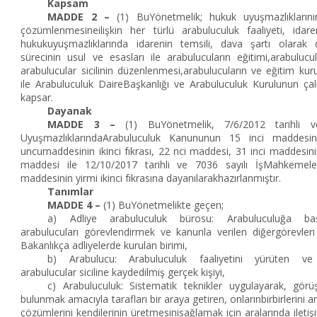
Kapsam
MADDE 2 –
(1) BuYönetmelik; hukuk uyuşmazlıklarını
çözümlenmesineilişkin her türlü arabuluculuk faaliyeti, idar
hukukuyuşmazlıklarında idarenin temsili, dava şartı olarak 
sürecinin usul ve esasları ile arabulucuların eğitimi,arabulucu
arabulucular sicilinin düzenlenmesi,arabulucuların ve eğitim kur
ile Arabuluculuk DaireBaşkanlığı ve Arabuluculuk Kurulunun çal
kapsar.
Dayanak
MADDE 3 –
(1) BuYönetmelik, 7/6/2012 tarihli 
UyuşmazlıklarındaArabuluculuk Kanununun 15 inci maddesin
uncumaddesinin ikinci fıkrası, 22 nci maddesi, 31 inci maddesinin 
maddesi ile 12/10/2017 tarihli ve 7036 sayılı İşMahkeme
maddesinin yirmi ikinci fıkrasına dayanılarakhazırlanmıştır.
Tanımlar
MADDE 4 –
(1) BuYönetmelikte geçen;
a) Adliye arabuluculuk bürosu: Arabuluculuğa başvur
arabulucuları görevlendirmek ve kanunla verilen diğergörevler
Bakanlıkça adliyelerde kurulan birimi,
b) Arabulucu: Arabuluculuk faaliyetini yürüten ve 
arabulucular siciline kaydedilmiş gerçek kişiyi,
c) Arabuluculuk: Sistematik teknikler uygulayarak, gö
bulunmak amacıyla tarafları bir araya getiren, onlarınbirbirlerini a
çözümlerini kendilerinin üretmesinisağlamak için aralarında iletiş