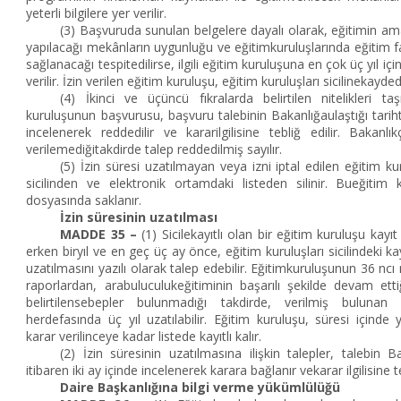
yeterli bilgilere yer verilir.
(3) Başvuruda sunulan belgelere dayalı olarak, eğitimin am
yapılacağı mekânların uygunluğu ve eğitimkuruluşlarında eğitim faa
sağlanacağı tespitedilirse, ilgili eğitim kuruluşuna en çok üç yıl iç
verilir. İzin verilen eğitim kuruluşu, eğitim kuruluşları sicilinekaydedi
(4) İkinci ve üçüncü fıkralarda belirtilen nitelikleri ta
kuruluşunun başvurusu, başvuru talebinin Bakanlığaulaştığı tarihte
incelenerek reddedilir ve kararilgilisine tebliğ edilir. Bakanl
verilemediğitakdirde talep reddedilmiş sayılır.
(5) İzin süresi uzatılmayan veya izni iptal edilen eğitim ku
sicilinden ve elektronik ortamdaki listeden silinir. Bueğitim 
dosyasında saklanır.
İzin süresinin uzatılması
MADDE 35 –
(1) Sicilekayıtlı olan bir eğitim kuruluşu kayı
erken biryıl ve en geç üç ay önce, eğitim kuruluşları sicilindeki ka
uzatılmasını yazılı olarak talep edebilir. Eğitimkuruluşunun 36 
raporlardan, arabuluculukeğitiminin başarılı şekilde devam e
belirtilensebepler bulunmadığı takdirde, verilmiş bulunan i
herdefasında üç yıl uzatılabilir. Eğitim kuruluşu, süresi içinde
karar verilinceye kadar listede kayıtlı kalır.
(2) İzin süresinin uzatılmasına ilişkin talepler, talebin Ba
itibaren iki ay içinde incelenerek karara bağlanır vekarar ilgilisine te
Daire Başkanlığına bilgi verme yükümlülüğü