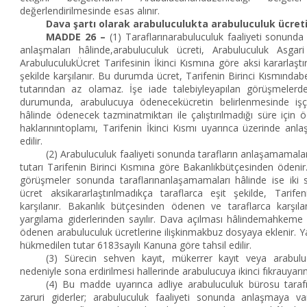
değerlendirilmesinde esas alınır.
Dava şartı olarak arabuluculukta arabuluculuk ücreti
MADDE 26 –
(1) Taraflarınarabuluculuk faaliyeti sonun
anlaşmaları hâlinde,arabuluculuk ücreti, Arabuluculuk Asgari
ArabuluculukÜcret Tarifesinin İkinci Kısmına göre aksi kararlaştır
şekilde karşılanır. Bu durumda ücret, Tarifenin Birinci Kısmındabel
tutarından az olamaz. İşe iade talebiyleyapılan görüşmelerde
durumunda, arabulucuya ödenecekücretin belirlenmesinde işç
hâlinde ödenecek tazminatmiktarı ile çalıştırılmadığı süre için
haklarınıntoplamı, Tarifenin İkinci Kısmı uyarınca üzerinde anla
edilir.
(2) Arabuluculuk faaliyeti sonunda tarafların anlaşamamaları
tutarı Tarifenin Birinci Kısmına göre Bakanlıkbütçesinden ödenir.
görüşmeler sonunda taraflarınanlaşamamaları hâlinde ise iki s
ücret aksikararlaştırılmadıkça taraflarca eşit şekilde, Tarife
karşılanır. Bakanlık bütçesinden ödenen ve taraflarca karşıla
yargılama giderlerinden sayılır. Dava açılması hâlindemahkeme
ödenen arabuluculuk ücretlerine ilişkinmakbuz dosyaya eklenir. Ya
hükmedilen tutar 6183sayılı Kanuna göre tahsil edilir.
(3) Sürecin sehven kayıt, mükerrer kayıt veya arabulu
nedeniyle sona erdirilmesi hallerinde arabulucuya ikinci fıkrauya
(4) Bu madde uyarınca adliye arabuluculuk bürosu taraf
zaruri giderler; arabuluculuk faaliyeti sonunda anlaşmaya va