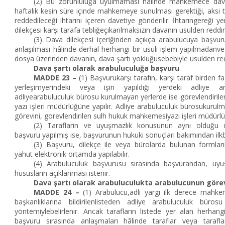
(2) Bu zorunluluğa uyulmaması hâlinde mahkemece dava
haftalık kesin süre içinde mahkemeye sunulması gerektiği, aksi 
reddedileceği ihtarını içeren davetiye gönderilir. İhtarıngereği y
dilekçesi karşı tarafa tebliğeçıkarılmaksızın davanın usulden reddine
(3) Dava dilekçesi içeriğinden açıkça arabulucuya başvur
anlaşılması hâlinde derhal herhangi bir usuli işlem yapılmadanv
dosya üzerinden davanın, dava şartı yokluğusebebiyle usulden redd
Dava şartı olarak arabuluculuğa başvuru
MADDE 23 –
(1) Başvurukarşı tarafın, karşı taraf birden fa
yerleşimyerindeki veya işin yapıldığı yerdeki adliye ar
adliyearabuluculuk bürosu kurulmayan yerlerde ise görevlendiri
yazı işleri müdürlüğüne yapılır. Adliye arabuluculuk bürosukuru
görevini, görevlendirilen sulh hukuk mahkemesiyazı işleri müdürlüğ
(2) Tarafların ve uyuşmazlık konusunun aynı olduğu d
başvuru yapılmış ise, başvurunun hukuki sonuçları bakımından ilkb
(3) Başvuru, dilekçe ile veya bürolarda bulunan formları
yahut elektronik ortamda yapılabilir.
(4) Arabuluculuk başvurusu sırasında başvurandan, uyuş
hususların açıklanması istenir.
Dava şartı olarak arabuluculukta arabulucunun görev
MADDE 24 –
(1) Arabulucu,adli yargı ilk derece mahk
başkanlıklarına bildirilenlisteden adliye arabuluculuk büro
yöntemiylebelirlenir. Ancak tarafların listede yer alan herhang
başvuru sırasında anlaşmaları hâlinde taraflar veya taraflar