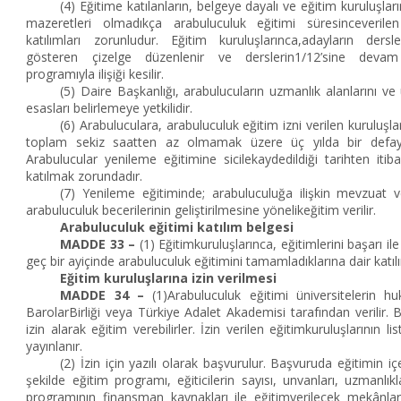
(4) Eğitime katılanların, belgeye dayalı ve eğitim kuruluşları
mazeretleri olmadıkça arabuluculuk eğitimi süresinceveril
katılımları zorunludur. Eğitim kuruluşlarınca,adayların d
gösteren çizelge düzenlenir ve derslerin1/12’sine devam
programıyla ilişiği kesilir.
(5) Daire Başkanlığı, arabulucuların uzmanlık alanlarını ve 
esasları belirlemeye yetkilidir.
(6) Arabuluculara, arabuluculuk eğitim izni verilen kuruluşl
toplam sekiz saatten az olmamak üzere üç yılda bir defayen
Arabulucular yenileme eğitimine sicilekaydedildiği tarihten itib
katılmak zorundadır.
(7) Yenileme eğitiminde; arabuluculuğa ilişkin mevzuat ve i
arabuluculuk becerilerinin geliştirilmesine yönelikeğitim verilir.
Arabuluculuk eğitimi katılım belgesi
MADDE 33 –
(1) Eğitimkuruluşlarınca, eğitimlerini başarı i
geç bir ayiçinde arabuluculuk eğitimini tamamladıklarına dair katılı
Eğitim kuruluşlarına izin verilmesi
MADDE 34 –
(1)Arabuluculuk eğitimi üniversitelerin huk
BarolarBirliği veya Türkiye Adalet Akademisi tarafından verilir. 
izin alarak eğitim verebilirler. İzin verilen eğitimkuruluşlarının l
yayınlanır.
(2) İzin için yazılı olarak başvurulur. Başvuruda eğitimin iç
şekilde eğitim programı, eğiticilerin sayısı, unvanları, uzmanlıkla
programının finansman kaynakları ile eğitimverilecek mekânla