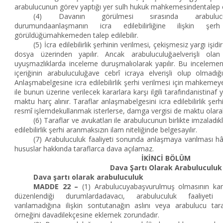
arabulucunun görev yaptığı yer sulh hukuk mahkemesindentalep ed
(4) Davanın görülmesi sırasında arabulucu
durumundaanlaşmanın icra edilebilirliğine ilişkin şer
görüldüğümahkemeden talep edilebilir.
(5) İcra edilebilirlik şerhinin verilmesi, çekişmesiz yargı işid
dosya üzerinden yapılır. Ancak arabuluculuğaelverişli olan
uyuşmazlıklarda inceleme duruşmalıolarak yapılır. Bu incelem
içeriğinin arabuluculuğave cebrî icraya elverişli olup olmadığı h
Anlaşmabelgesine icra edilebilirlik şerhi verilmesi için mahkeme
ile bunun üzerine verilecek kararlara karşı ilgili tarafındanistinaf
maktu harç alınır. Taraflar anlaşmabelgesini icra edilebilirlik şe
resmî işlemdekullanmak isterlerse, damga vergisi de maktu olarak 
(6) Taraflar ve avukatları ile arabulucunun birlikte imzaladık
edilebilirlik şerhi aranmaksızın ilam niteliğinde belgesayılır.
(7) Arabuluculuk faaliyeti sonunda anlaşmaya varılması hâ
hususlar hakkında taraflarca dava açılamaz.
İKİNCİ BÖLÜM
Dava Şartı Olarak Arabuluculuk
Dava şartı olarak arabuluculuk
MADDE 22 –
(1) Arabulucuyabaşvurulmuş olmasının kan
düzenlendiği durumlardadavacı, arabuluculuk faaliyet
varılamadığına ilişkin sontutanağın aslını veya arabulucu ta
örneğini davadilekçesine eklemek zorundadır.