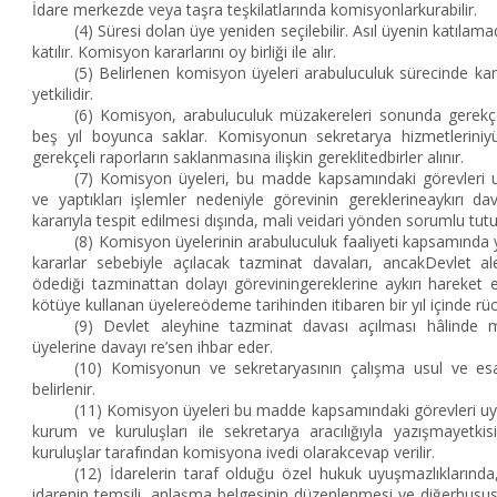
İdare merkezde veya taşra teşkilatlarında komisyonlarkurabilir.
(4) Süresi dolan üye yeniden seçilebilir. Asıl üyenin katılam
katılır. Komisyon kararlarını oy birliği ile alır.
(5) Belirlenen komisyon üyeleri arabuluculuk sürecinde 
yetkilidir.
(6) Komisyon, arabuluculuk müzakereleri sonunda gerekçe
beş yıl boyunca saklar. Komisyonun sekretarya hizmetleriniyü
gerekçeli raporların saklanmasına ilişkin gereklitedbirler alınır.
(7) Komisyon üyeleri, bu madde kapsamındaki görevleri uya
ve yaptıkları işlemler nedeniyle görevinin gereklerineaykırı d
kararıyla tespit edilmesi dışında, mali veidari yönden sorumlu tut
(8) Komisyon üyelerinin arabuluculuk faaliyeti kapsamında yap
kararlar sebebiyle açılacak tazminat davaları, ancakDevlet aley
ödediği tazminattan dolayı göreviningereklerine aykırı hareket 
kötüye kullanan üyelereödeme tarihinden itibaren bir yıl içinde rü
(9) Devlet aleyhine tazminat davası açılması hâlinde 
üyelerine davayı re’sen ihbar eder.
(10) Komisyonun ve sekretaryasının çalışma usul ve esas
belirlenir.
(11) Komisyon üyeleri bu madde kapsamındaki görevleri uya
kurum ve kuruluşları ile sekretarya aracılığıyla yazışmayetki
kuruluşlar tarafından komisyona ivedi olarakcevap verilir.
(12) İdarelerin taraf olduğu özel hukuk uyuşmazlıklarında
idarenin temsili, anlaşma belgesinin düzenlenmesi ve diğerhusus