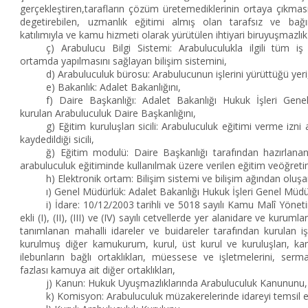
gerçekleştiren,tarafların çözüm üretemediklerinin ortaya çıkmas
degetirebilen, uzmanlık eğitimi almış olan tarafsız ve bağı
katılımıyla ve kamu hizmeti olarak yürütülen ihtiyari biruyuşmazl
ç) Arabulucu Bilgi Sistemi: Arabuluculukla ilgili tüm iş 
ortamda yapılmasını sağlayan bilişim sistemini,
d) Arabuluculuk bürosu: Arabulucunun işlerini yürüttüğü yeri
e) Bakanlık: Adalet Bakanlığını,
f) Daire Başkanlığı: Adalet Bakanlığı Hukuk İşleri Gen
kurulan Arabuluculuk Daire Başkanlığını,
g) Eğitim kuruluşları sicili: Arabuluculuk eğitimi verme izni 
kaydedildiği sicili,
ğ) Eğitim modulü: Daire Başkanlığı tarafından hazırlanan
arabuluculuk eğitiminde kullanılmak üzere verilen eğitim veöğreti
h) Elektronik ortam: Bilişim sistemi ve bilişim ağından olu
ı) Genel Müdürlük: Adalet Bakanlığı Hukuk İşleri Genel Müd
i) İdare: 10/12/2003 tarihli ve 5018 sayılı Kamu Malî Yön
ekli (I), (II), (III) ve (IV) sayılı cetvellerde yer alanidare ve kurum
tanımlanan mahalli idareler ve buidareler tarafından kurulan iş
kurulmuş diğer kamukurum, kurul, üst kurul ve kuruluşları, kam
ilebunların bağlı ortaklıkları, müessese ve işletmelerini, serm
fazlası kamuya ait diğer ortaklıkları,
j) Kanun: Hukuk Uyuşmazlıklarında Arabuluculuk Kanununu,
k) Komisyon: Arabuluculuk müzakerelerinde idareyi temsil