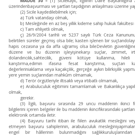
MADDE 30 –
(1) Sicilekayıt, ilgilinin Daire Başkanlığına
üzerindenbaşvurması ve şartları taşıdığının anlaşılması üzerine yapı
(2) Sicile kaydedilebilmek için;
a) Türk vatandaşı olmak,
b) Mesleğinde en az beş yıllık kıdeme sahip hukuk fakülte
c) Tam ehliyetli olmak,
ç) 26/9/2004 tarihli ve 5237 sayılı Türk Ceza Kanunu
belirtilen süreler geçmiş olsa bile; kasten işlenen bir suçtandolayı
hapis cezasına ya da affa uğramış olsa bileDevletin güvenliğine
düzene ve bu düzenin işleyişinekarşı suçlar, zimmet, irtik
dolandırıcılık,sahtecilik, güveni kötüye kullanma, hileli
karıştırma,edimin ifasına fesat karıştırma, suçtan ka
değerleriniaklama veya kaçakçılık, gerçeğe aykırı bilirkişilik yapm
yere yemin suçlarından mahkûm olmamak,
d) Terör örgütleriyle iltisaklı veya irtibatlı olmamak,
e) Arabuluculuk eğitimini tamamlamak ve Bakanlıkça yapıla
olmak,
gerekir.
(3) İlgili, başvuru sırasında 29 uncu maddenin ikinci fık
bilgilerini içeren belgeler ile bu maddenin ikincifıkrasındaki şartları
elektronik ortamda iletir.
(4) Başvuru tarihi itibarı ile fiilen avukatlık mesleğini v
etmeyen başvuru sahiplerinin, arabuluculuk mesleğiniyapmal
engel bir hâllerinin bulunmadığını sağlıkkuruluşlarından 