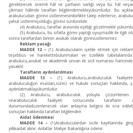
gerektirecek önemli hâl ve şartların varlığı veya bu hâl veşa
çıkması hâlinde tarafları bilgilendirmekleyükümlüdür. Bu açık
arabulucudan görevi üstlenmesinibirlikte talep ederlerse, arabuluc
yahut üstlenmişolduğu görevi sürdürebilir.
(4) Arabulucu, taraflar arasında eşitliği gözetmekle yükümlü
(5) Arabulucu, bu sıfatla görev yaptığı uyuşmazlık ile ilgili 
sonra taraflardan birinin avukatı olarak görevüstlenemez.
Reklam yasağı
MADDE 12 –
(1) Arabulucuların işelde etmek için reklam
teşebbüs ve harekettebulunmaları ve özellikle tabelalarında 
arabulucu,avukat ve akademik unvan ile sicil numarası haricinde
yasaktır.
Tarafların aydınlatılması
MADDE 13 –
(1) Arabulucu,arabuluculuk faaliyetin
arabuluculuğun esasları,süreci ve hukuki sonuçları hakkında, ş
aydınlatmaklayükümlüdür.
(2) Arabulucu, arabuluculuk yoluyla çözümlenen 
vearabuluculuk faaliyeti sonucunda tarafların 
durumundadüzenlenecek olan anlaşma belgesi ile icra edilebili
sonuçları hakkında tarafları bilgilendirir.
Aidat ödenmesi
MADDE 14 –
(1)Arabuluculardan sicile kayıtlarında giri
yıllıkaidat alınır. Aidatlar Maliye Bakanlığına ödenir.