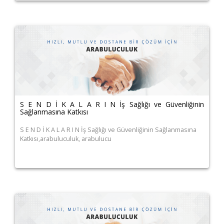
S E N D İ K A L A R I N İş Sağlığı ve Güvenliğinin
Sağlanmasına Katkısı
S E N D İ K A L A R I N İş Sağlığı ve Güvenliğinin Sağlanmasına
Katkısı,arabuluculuk, arabulucu