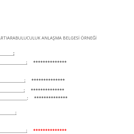
ARTIARABULUCULUK ANLAŞMA BELGESİ ÖRNEĞİ
:
ı :
**************
:
**************
:
**************
:
**************
:
:
**************