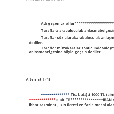
Adı geçen taraflar*******************
Taraflara arabuluculuk anlaşmabelgesini
Taraflar söz alarakarabuluculuk anlaşm
dediler.
Taraflar müzakereler sonucundaanlaşmaya
anlaşmabelgesine böyle geçsin dediler.
Alternatif (1)
**************
Tic. Ltd.Şti 1000 TL (bi
*************
’e ait TR****************IBAN 
ihbar tazminatı, izin ücreti ve fazla mesai a