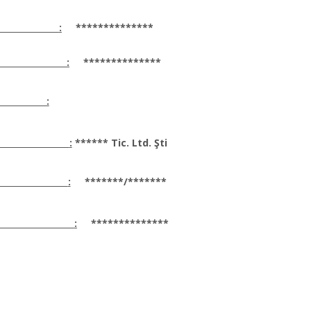
:
**************
:
**************
 :
:
****** Tic. Ltd. Şti
:
*******/*******
:
**************