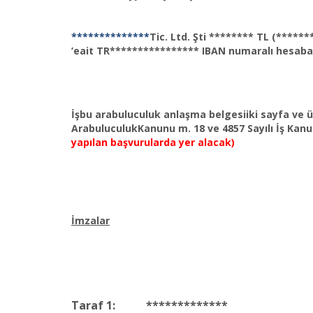
**************
Tic. Ltd. Şti ******** TL (*****
’eait TR**************** IBAN numaralı hesaba
İşbu arabuluculuk anlaşma belgesiiki sayfa ve 
ArabuluculukKanunu m. 18 ve 4857 Sayılı İş Kanun
yapılan başvurularda yer alacak)
İmzalar
Taraf 1:
*************