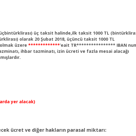
 (üçbintürklirası) üç taksit halinde,ilk taksit 1000 TL (bintürklira
ürklirası) olarak 20 Şubat 2018, üçüncü taksit 1000 TL
e olmak üzere
*************
’eait TR**************** IBAN num
minatı, ihbar tazminatı, izin ücreti ve fazla mesai alacağı
mışlardır.
larda yer alacak)
ecek ücret ve diğer hakların parasal miktarı: