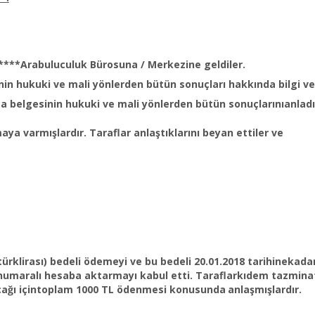
****Arabuluculuk Bürosuna / Merkezine geldiler.
n hukuki ve mali yönlerden bütün sonuçları hakkında bilgi ver
a belgesinin hukuki ve mali yönlerden bütün sonuçlarınıanlad
 varmışlardır. Taraflar anlaştıklarını beyan ettiler ve
ntürklirası) bedeli ödemeyi ve bu bedeli 20.01.2018 tarihinekada
numaralı hesaba aktarmayı kabul etti.
Taraflarkıdem tazminat
lacağı içintoplam 1000 TL ödenmesi konusunda
anlaşmışlardır.