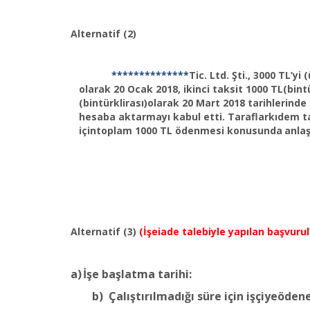
Alternatif (2)
**************
Tic. Ltd. Şti., 3000 TL’yi
olarak 20 Ocak 2018, ikinci taksit 1000 TL(bint
(bintürklirası)olarak 20 Mart 2018 tarihlerind
hesaba aktarmayı kabul etti. Taraflarkıdem taz
içintoplam 1000 TL ödenmesi konusunda
anlaş
Alternatif (3)
(İşeiade talebiyle yapılan başvuru
a)
İşe başlatma
tarihi:
b)
Çalıştırılmadığı süre için işçiyeöden