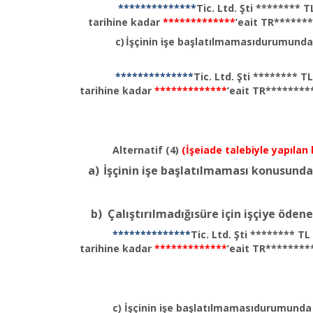
**************
Tic. Ltd. Şti *******
tarihine kadar
*************
’eait TR******
c)
İşçinin işe başlatılmamasıdurumund
**************
Tic. Ltd. Şti ******** T
tarihine kadar
*************
’eait TR********
Alternatif (4)
(İşeiade talebiyle yapıla
a)
İşçinin işe başlatılmaması konusunda
b)
Çalıştırılmadığısüre için işçiye öden
**************
Tic. Ltd. Şti ******** T
tarihine kadar
*************
’eait TR********
c)
İşçinin işe başlatılmamasıdurumunda