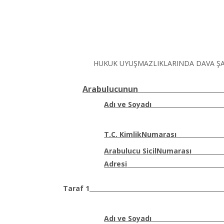
HUKUK UYUŞMAZLIKLARINDA DAVA Ş
Arabulucunun
Adı
ve
Soyad
T.C.
Kimlik
Numarası
Arabulucu
Sicil
Numarası
Adresi
Taraf 1
Adı
ve
Soyadı